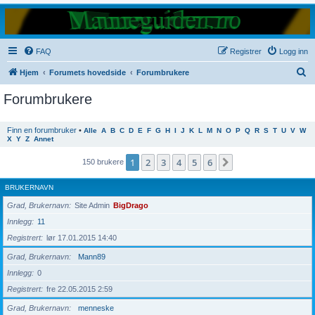
FAQ
Registrer
Logg inn
S
Hjem
Forumets hovedside
Forumbrukere
ø
Forumbrukere
k
Finn en forumbruker
•
Alle
A
B
C
D
E
F
G
H
I
J
K
L
M
N
O
P
Q
R
S
T
U
V
W
X
Y
Z
Annet
1
2
3
4
5
6
Neste
150 brukere
BRUKERNAVN
Grad, Brukernavn
Site Admin
BigDrago
Innlegg
11
Registrert
lør 17.01.2015 14:40
Grad, Brukernavn
Mann89
Innlegg
0
Registrert
fre 22.05.2015 2:59
Grad, Brukernavn
menneske