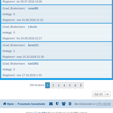
Registrert
tor 05.07.2018 14:06
Grad, Brukernavn
runarl86
Innlegg
0
Registrert
ons 01.08.2018 21:10
Grad, Brukernavn
L4ss3x
Innlegg
0
Registrert
fre 24.08.2018 22:17
Grad, Brukernavn
åsne221
Innlegg
1
Registrert
man 15.10.2018 21:30
Grad, Brukernavn
karl1991
Innlegg
0
Registrert
ons 17.10.2018 1:33
1
2
3
4
5
6
Neste
150 brukere
Gå til
Hjem
Forumets hovedside
Alle klokkeslett er
UTC+02:00
Kjører på
phpBB
® Forum Software © phpBB Limited