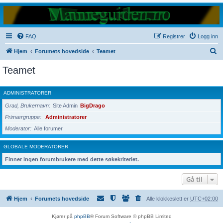
FAQ
Registrer
Logg inn
S
Hjem
Forumets hovedside
Teamet
ø
Teamet
k
ADMINISTRATORER
Grad, Brukernavn
Site Admin
BigDrago
Primærgruppe
Administratorer
Moderator
Alle forumer
GLOBALE MODERATORER
Finner ingen forumbrukere med dette søkekriteriet.
Gå til
Hjem
Forumets hovedside
Alle klokkeslett er
UTC+02:00
Kjører på
phpBB
® Forum Software © phpBB Limited