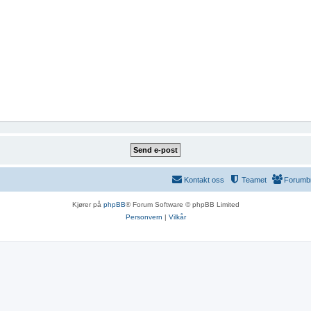
Kontakt oss
Teamet
Forumb
Kjører på
phpBB
® Forum Software © phpBB Limited
Personvern
|
Vilkår