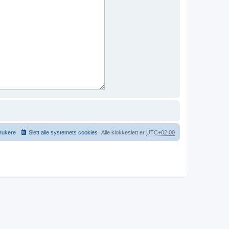
rukere
Slett alle systemets cookies
Alle klokkeslett er
UTC+02:00