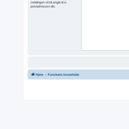
meldingen vil bli angitt til e-
postadressen din.
Hjem
Forumets hovedside