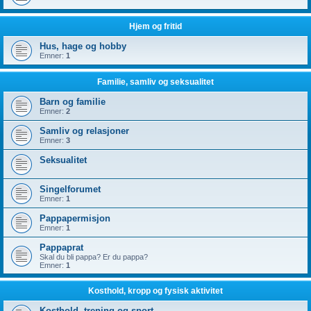
Hjem og fritid
Hus, hage og hobby
Emner:
1
Familie, samliv og seksualitet
Barn og familie
Emner:
2
Samliv og relasjoner
Emner:
3
Seksualitet
Singelforumet
Emner:
1
Pappapermisjon
Emner:
1
Pappaprat
Skal du bli pappa? Er du pappa?
Emner:
1
Kosthold, kropp og fysisk aktivitet
Kosthold, trening og sport