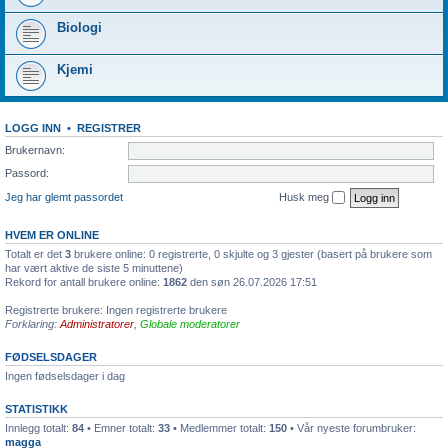
Biologi
Kjemi
LOGG INN
•
REGISTRER
Brukernavn:
Passord:
Jeg har glemt passordet
Husk meg
HVEM ER ONLINE
Totalt er det
3
brukere online: 0 registrerte, 0 skjulte og 3 gjester (basert på brukere som
har vært aktive de siste 5 minuttene)
Rekord for antall brukere online:
1862
den søn 26.07.2026 17:51
Registrerte brukere: Ingen registrerte brukere
Forklaring:
Administratorer
,
Globale moderatorer
FØDSELSDAGER
Ingen fødselsdager i dag
STATISTIKK
Innlegg totalt:
84
• Emner totalt:
33
• Medlemmer totalt:
150
• Vår nyeste forumbruker:
magga