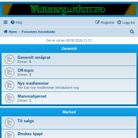
FAQ
Registrer
Logg inn
S
Hjem
Forumets hovedside
ø
Det er nå lør 08.08.2026 21:37
k
Generelt
Generelt småprat
Emner:
5
Off-topic
Emner:
2
Nye medlemmer
Her kan nye medlemmer introdusere seg
Mammahjørnet
Emner:
1
Marked
Til salgs
Ønskes kjøpt