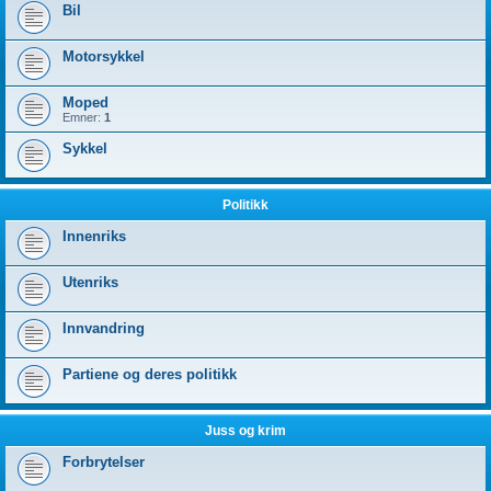
Bil
Motorsykkel
Moped
Emner:
1
Sykkel
Politikk
Innenriks
Utenriks
Innvandring
Partiene og deres politikk
Juss og krim
Forbrytelser