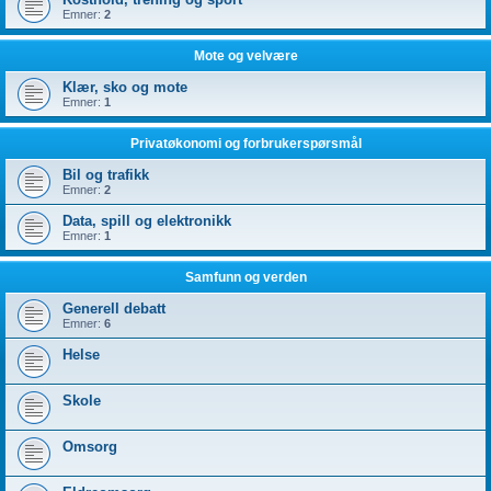
Emner:
2
Mote og velvære
Klær, sko og mote
Emner:
1
Privatøkonomi og forbrukerspørsmål
Bil og trafikk
Emner:
2
Data, spill og elektronikk
Emner:
1
Samfunn og verden
Generell debatt
Emner:
6
Helse
Skole
Omsorg