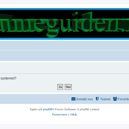
e systemet?
Kontakt oss
Teamet
Forumb
Kjører på
phpBB
® Forum Software © phpBB Limited
Personvern
|
Vilkår