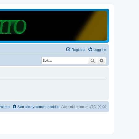
Registrer
Logg inn
Søk
Avansert søk
rukere
Slett alle systemets cookies
Alle klokkeslett er
UTC+02:00