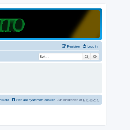
Registrer
Logg inn
Søk
Avansert søk
rukere
Slett alle systemets cookies
Alle klokkeslett er
UTC+02:00