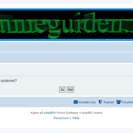
e systemet?
Kontakt oss
Teamet
Forumb
Kjører på
phpBB
® Forum Software © phpBB Limited
Personvern
|
Vilkår